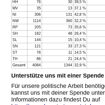
HH
76
30
39,5 %
MV
35
13
37,1 %
NI
306
131
42,8 %
NW
1114
360
32,3 %
RP
205
73
35,6 %
SH
182
48
26,4 %
SL
144
15
10,4 %
SN
121
33
27,3 %
ST
76
11
14,5 %
TH
86
21
24,4 %
Gesamt
4084
1344
32,9 %
Unterstütze uns mit einer Spende
Für unsere politische Arbeit benöti
kannst uns mit deiner Spende unter
Informationen dazu findest Du auf