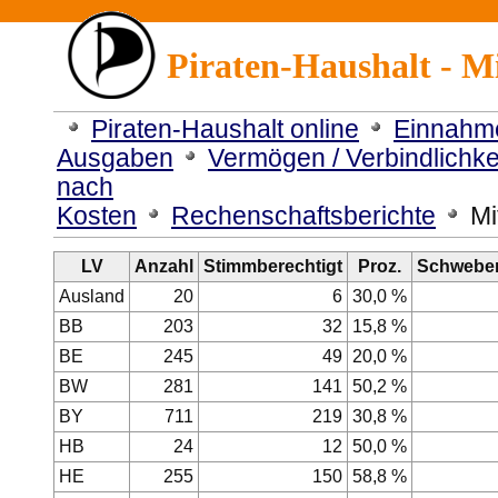
Piraten-Haushalt - Mi
Piraten-Haushalt online
Einnahm
Ausgaben
Vermögen / Verbindlichke
nach
Kosten
Rechenschaftsberichte
Mi
LV
Anzahl
Stimmberechtigt
Proz.
Schwebe
Ausland
20
6
30,0 %
BB
203
32
15,8 %
BE
245
49
20,0 %
BW
281
141
50,2 %
BY
711
219
30,8 %
HB
24
12
50,0 %
HE
255
150
58,8 %